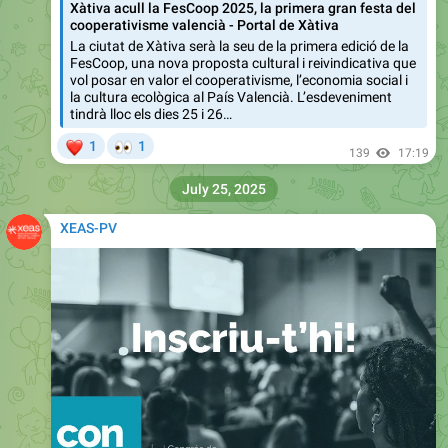
Xàtiva acull la FesCoop 2025, la primera gran festa del
cooperativisme valencià - Portal de Xàtiva
La ciutat de Xàtiva serà la seu de la primera edició de la
FesCoop, una nova proposta cultural i reivindicativa que
vol posar en valor el cooperativisme, l’economia social i
la cultura ecològica al País Valencià. L’esdeveniment
tindrà lloc els dies 25 i 26…
❤
👀
1
1
139
17:19
July 25, 2025
XEAS-PV