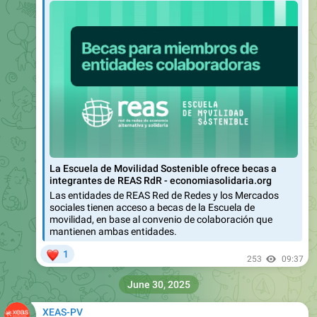
La Escuela de Movilidad Sostenible ofrece becas a
integrantes de REAS RdR - economiasolidaria.org
Las entidades de REAS Red de Redes y los Mercados
sociales tienen acceso a becas de la Escuela de
movilidad, en base al convenio de colaboración que
mantienen ambas entidades.
❤
1
253
09:37
June 30, 2025
XEAS-PV