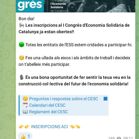
Bon dia!
📢
Les inscripcions al I Congrés d'Economia Solidària de
Catalunya ja estan obertes!!
🟢
Totes les entitats de l'ESS estem cridades a participar-hi.
🧐
Fes una ullada als eixos i als àmbits de treball i decideix
on t'abelleix més participar.
🎙
És una bona oportunitat de fer sentir la teua veu en la
construcció col·lectiva del futur de l’economia solidària!
🤔
Preguntes i respostes sobre el CESC
🗓
Calendari del CESC
📖
Reglament del CESC
👉
👉
👈
INSCRIPCIONS ACI
👈
1
👍
169
09:11