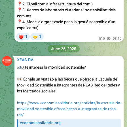
📍
2. El ball com a infraestructura del comú
📍
3. Xarxes de laboratoris ciutadans i sostenibilitat dels
comuns
📍
4. Model d'organització per a la gestió sostenible d'un
espai comú)
❤
🤝
1
1
510
08:10
June 25, 2025
XEAS-PV
🚲
¿Te interesa la movilidad sostenible?
👀
Échale un vistazo a las becas que ofrece la Escuela de
Movilidad Sostenible a integrantes de REAS Red de Redes y
los Mercados sociales.
https://www.economiasolidaria.org/noticias/la-escuela-de-
movilidad-sostenible-ofrece-becas-a-integrantes-de-reas-
rdr/
economiasolidaria.org