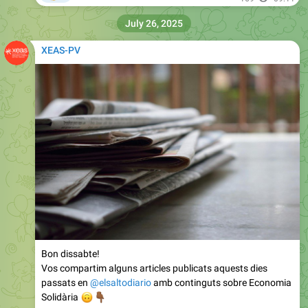
July 26, 2025
XEAS-PV
Bon dissabte!
Vos compartim alguns articles publicats aquests dies
passats en
@elsaltodiario
amb continguts sobre Economia
🙃
👇🏾
Solidària