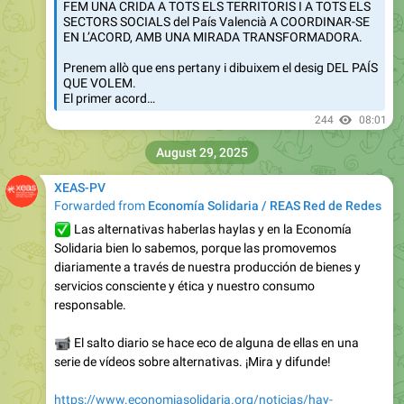
FEM UNA CRIDA A TOTS ELS TERRITORIS I A TOTS ELS
SECTORS SOCIALS del País Valencià A COORDINAR-SE
EN L’ACORD, AMB UNA MIRADA TRANSFORMADORA.
Prenem allò que ens pertany i dibuixem el desig DEL PAÍS
QUE VOLEM.
El primer acord…
244
08:01
August 29, 2025
XEAS-PV
Forwarded from
Economía Solidaria / REAS Red de Redes
✅
Las alternativas haberlas haylas y en la Economía
Solidaria bien lo sabemos, porque las promovemos
diariamente a través de nuestra producción de bienes y
servicios consciente y ética y nuestro consumo
responsable.
📹
El salto diario se hace eco de alguna de ellas en una
serie de vídeos sobre alternativas. ¡Mira y difunde!
https://www.economiasolidaria.org/noticias/hay-