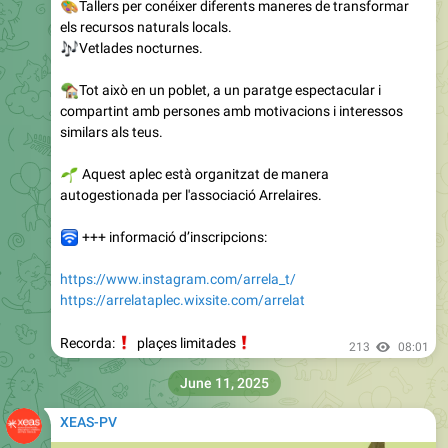
🎨
Tallers per conéixer diferents maneres de transformar
els recursos naturals locals.
🎶
Vetlades nocturnes.
🏡
Tot això en un poblet, a un paratge espectacular i
compartint amb persones amb motivacions i interessos
similars als teus.
🌱
Aquest aplec està organitzat de manera
autogestionada per l'associació Arrelaires.
🛜
+++ informació d’inscripcions:
https://www.instagram.com/arrela_t/
https://arrelataplec.wixsite.com/arrelat
❗️
❗️
Recorda:
plaçes limitades
213
08:01
June 11, 2025
XEAS-PV