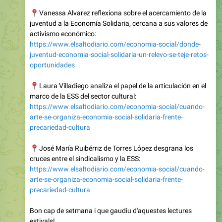
📍
Vanessa Alvarez reflexiona sobre el acercamiento de la
juventud a la Economía Solidaria, cercana a sus valores de
activismo económico:
https://www.elsaltodiario.com/economia-social/donde-
juventud-economia-social-solidaria-un-relevo-se-teje-retos-
oportunidades
📍
Laura Villadiego analiza el papel de la articulación en el
marco de la ESS del sector cultural:
https://www.elsaltodiario.com/economia-social/cuando-
arte-se-organiza-economia-social-solidaria-frente-
precariedad-cultura
📍
José María Ruibérriz de Torres López desgrana los
cruces entre el sindicalismo y la ESS:
https://www.elsaltodiario.com/economia-social/cuando-
arte-se-organiza-economia-social-solidaria-frente-
precariedad-cultura
Bon cap de setmana i que gaudiu d'aquestes lectures
estivals!