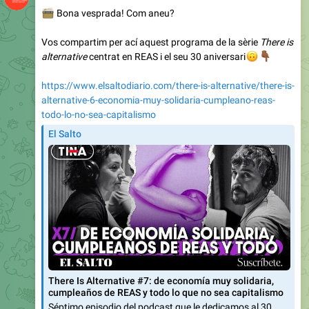
📻
Bona vesprada! Com aneu?
Vos compartim per ací aquest programa de la sèrie
There is
alternative
centrat en REAS i el seu 30 aniversari
🙃
👇🏾
https://www.elsaltodiario.com/there-is-alternative/there-is-
alternative-6-economia-muy-solidaria-cumpleano-reas-
todo-lo-no-sea-capitalismo
El Salto
There Is Alternative #7: de economía muy solidaria,
cumpleaños de REAS y todo lo que no sea capitalismo
Séptimo episodio del podcast que le dedicamos al 30