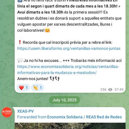
ℹ️
Ara ho tens fàcil: s'obrin
Finestretes informatives En
línia el segon i quart dimarts de cada mes a les 18.30h!
»
Avui dimarts a les 18.30h
és la primera sessió!!! Es
resoldran dubtes i es donarà suport a aquelles entitats que
vulguen apostar per xarxes descentralitzades, lliures i
🤗
col·laboratives!
❗️
Recorda que cal inscripció prèvia per a rebre el link:
https://usem.liberaforms.org/ventanillas-vamonos-juntas
💬
Ja no hi ha excuses... +++ Trobaràs més informació ací:
https://www.economiasolidaria.org/noticias/ventanillas-
informativas-para-la-mudanza-a-mastodon/
👣
👣
Anem-nos juntes!
❤
👏
1
1
256
07:49
July 10, 2025
XEAS-PV
Forwarded from
Economía Solidaria / REAS Red de Redes