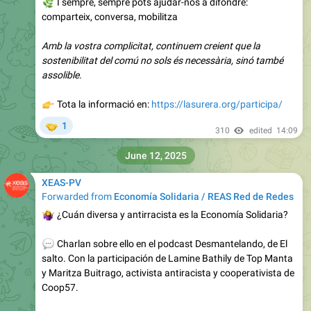
🌿
I sempre, sempre pots ajudar-nos a difondre:
comparteix, conversa, mobilitza
Amb la vostra complicitat, continuem creient que la
sostenibilitat del comú no sols és necessària, sinó també
assolible.
👉
Tota la informació en:
https://lasurera.org/participa/
🤝
1
310
edited
14:09
June 12, 2025
XEAS-PV
Forwarded from
Economía Solidaria / REAS Red de Redes
‍♀️
¿Cuán diversa y antirracista es la Economía Solidaria?
💬
Charlan sobre ello en el podcast Desmantelando, de El
salto. Con la participación de Lamine Bathily de Top Manta
y Maritza Buitrago, activista antiracista y cooperativista de
Coop57.