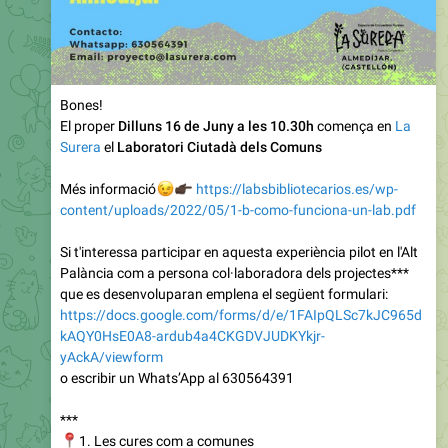
Bones!
El proper
Dilluns 16 de Juny a les 10.30h
comença en
La
Surera
el
Laboratori Ciutadà dels Comuns
😉
👉🏿
Més informació
https://labsbibliotecarios.es/wp-
content/uploads/2022/05/1-b-como-funciona-un-lab.pdf
Si t'interessa participar en aquesta experiència pilot en l'Alt
Palància com a persona col·laboradora dels projectes***
que es desenvoluparan emplena el següent formulari:
https://docs.google.com/forms/d/e/1FAIpQLSc7kJC965d
kAQY0HsE0A8-ardub4a4CKGDVJUDKYkjr-
yAckA/viewform
o escribir un Whats’App al 630564391
***
📍
1. Les cures com a comunes