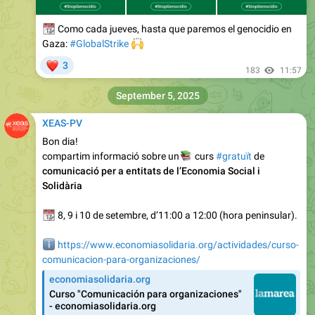
📆
Como cada jueves, hasta que paremos el genocidio en
🙌
Gaza:
#GlobalStrike
❤
3
183
11:57
September 5, 2025
XEAS-PV
Bon dia!
compartim informació sobre un
📚
curs
#gratuït
de
comunicació per a entitats de l’Economia Social i
Solidària
📆
8, 9 i 10 de setembre, d’11:00 a 12:00 (hora peninsular).
ℹ️
https://www.economiasolidaria.org/actividades/curso-
comunicacion-para-organizaciones/
economiasolidaria.org
Curso "Comunicación para organizaciones"
- economiasolidaria.org