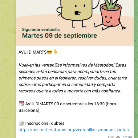
😎
👇
AVUI DIMARTS
Vuelven las ventanillas informativas de Mastodon! Estas
sesiones están pensadas para acompañarte en tus
primeros pasos en el fediverso: resolver dudas, orientarte
sobre cómo participar en la comunidad y compartir
recursos que te ayuden a moverte con más confianza.
📆
AVUI DIMARTS 09 de setembre a les 18:30 (hora
Barcelona).
📝
Inscripcions i dubtes:
https://usem.liberaforms.org/ventanillas-vamonos-juntas
193
07:09