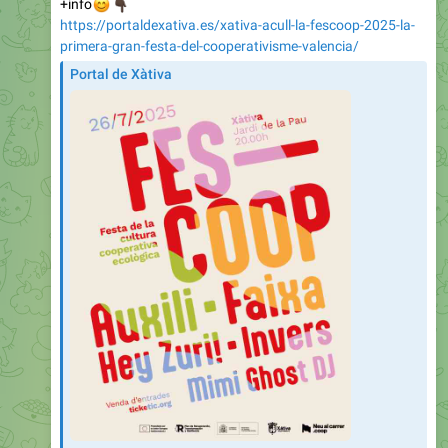
😊
👇🏿
+info
https://portaldexativa.es/xativa-acull-la-fescoop-2025-la-
primera-gran-festa-del-cooperativisme-valencia/
Portal de Xàtiva