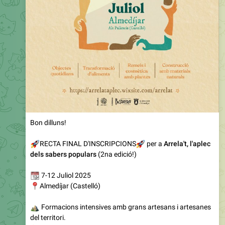
Bon dilluns!
🚀
RECTA FINAL D'INSCRIPCIONS
🚀
per a
Arrela't, l'aplec
dels sabers populars
(2na edició!)
📆
7-12 Juliol 2025
📍
Almedíjar (Castelló)
⛰️
Formacions intensives amb grans artesans i artesanes
del territori.