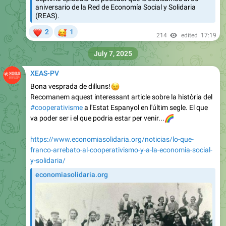
aniversario de la Red de Economía Social y Solidaria
(REAS).
❤
🥰
2
1
214
edited
17:19
July 7, 2025
XEAS-PV
Bona vesprada de dilluns!
😉
Recomanem aquest interessant article sobre la història del
#cooperativisme
a l'Estat Espanyol en l'últim segle. El que
va poder ser i el que podria estar per venir...
🌈
https://www.economiasolidaria.org/noticias/lo-que-
franco-arrebato-al-cooperativismo-y-a-la-economia-social-
y-solidaria/
economiasolidaria.org