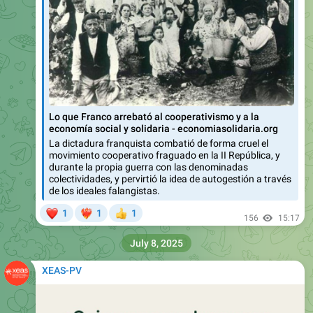
Lo que Franco arrebató al cooperativismo y a la
economía social y solidaria - economiasolidaria.org
La dictadura franquista combatió de forma cruel el
movimiento cooperativo fraguado en la II República, y
durante la propia guerra con las denominadas
colectividades, y pervirtió la idea de autogestión a través
de los ideales falangistas.
❤
1
1
1
❤‍🔥
👍
156
15:17
July 8, 2025
XEAS-PV