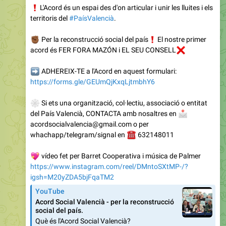
❗️
L'Acord és un espai des d'on articular i unir les lluites i els
territoris del
#PaísValencià
.
🏾
Per la reconstrucció social del país
❗️
El nostre primer
acord és FER FORA MAZÓN i EL SEU CONSELL
❌
➡️
ADHEREIX-TE a l'Acord en aquest formulari:
https://forms.gle/GEUmQjKxqLjtmbhY6
🕸
Si ets una organització, col·lectiu, associació o entitat
del País Valencià, CONTACTA amb nosaltres en
📩
acordsocialvalencia@gmail.com o per
whachapp/telegram/signal en
☎️
632148011
💖
vídeo fet per Barret Cooperativa i música de Palmer
https://www.instagram.com/reel/DMntoSXtMP-/?
igsh=M20yZDA5bjFqaTM2
YouTube
Acord Social Valencià - per la reconstrucció
social del país.
Què és l'Acord Social Valencià?