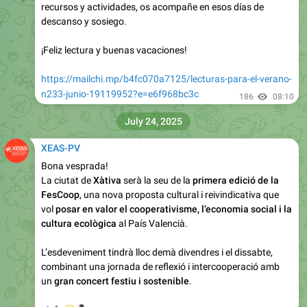
recursos y actividades, os acompañe en esos días de
descanso y sosiego.
¡Feliz lectura y buenas vacaciones!
https://mailchi.mp/b4fc070a7125/lecturas-para-el-verano-
n233-junio-19119952?e=e6f968bc3c
186
08:10
July 24, 2025
XEAS-PV
Bona vesprada!
La ciutat de
Xàtiva
serà la seu de la
primera edició de la
FesCoop
, una nova proposta cultural i reivindicativa que
vol
posar en valor el cooperativisme, l’economia social i la
cultura ecològica
al País Valencià.
L’esdeveniment tindrà lloc demà divendres
i el dissabte,
combinant una jornada de reflexió i intercooperació amb
un
gran concert festiu i sostenible
.