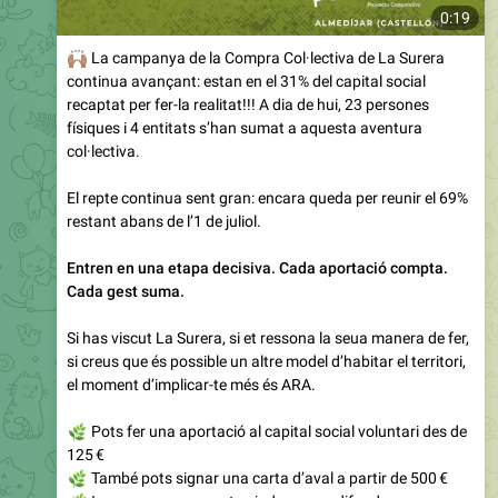
0:19
🏽
La campanya de la Compra Col·lectiva de La Surera
continua avançant: estan en el 31% del capital social
recaptat per fer-la realitat!!! A dia de hui, 23 persones
físiques i 4 entitats s’han sumat a aquesta aventura
col·lectiva.
El repte continua sent gran: encara queda per reunir el 69%
restant abans de l’1 de juliol.
Entren en una etapa decisiva. Cada aportació compta.
Cada gest suma.
Si has viscut La Surera, si et ressona la seua manera de fer,
si creus que és possible un altre model d’habitar el territori,
el moment d’implicar-te més és ARA.
🌿
Pots fer una aportació al capital social voluntari des de
125 €
🌿
També pots signar una carta d’aval a partir de 500 €