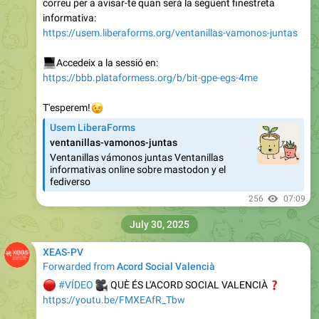
correu per a avisar-te quan serà la següent finestreta
informativa:
https://usem.liberaforms.org/ventanillas-vamonos-juntas
💻
Accedeix a la sessió en:
https://bbb.plataformess.org/b/bit-gpe-egs-4me
😉
T'esperem!
Usem LiberaForms
ventanillas-vamonos-juntas
Ventanillas vámonos juntas Ventanillas
informativas online sobre mastodon y el
fediverso
256
07:09
July 30, 2025
XEAS-PV
Forwarded from
Acord Social Valencià
🔴
🎥
#VÍDEO
QUÈ ÉS L'ACORD SOCIAL VALENCIÀ
❓
https://youtu.be/FMXEAfR_Tbw